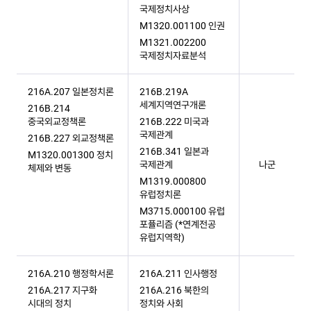
국제정치사상
M1320.001100 인권
M1321.002200
국제정치자료분석
216A.207 일본정치론
216B.219A
세계지역연구개론
216B.214
중국외교정책론
216B.222 미국과
국제관계
216B.227 외교정책론
216B.341 일본과
M1320.001300 정치
국제관계
나군
체제와 변동
M1319.000800
유럽정치론
M3715.000100 유럽
포퓰리즘 (*연계전공
유럽지역학)​
216A.210 행정학서론
216A.211 인사행정
216A.217 지구화
216A.216 북한의
시대의 정치
정치와 사회