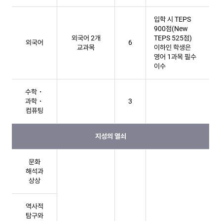
입학 시 TEPS
900점(New
외국어 2개
TEPS 525점)
외국어
6
교과목
이하인 학생은
영어 1과목 필수
이수
수학・
과학・
3
컴퓨팅
지성의 열쇠
문화
해석과
상상
역사적
탐구와