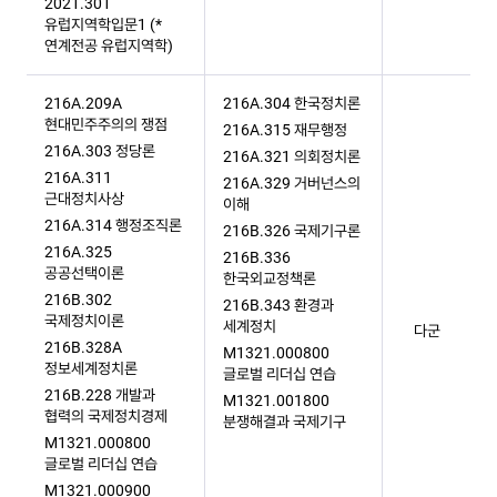
2021.301
유럽지역학입문1 (*
연계전공 유럽지역학)
216A.209A
216A.304 한국정치론
현대민주주의의 쟁점
216A.315 재무행정
216A.303 정당론
216A.321 의회정치론
216A.311
216A.329 거버넌스의
근대정치사상
이해
216A.314 행정조직론
216B.326 국제기구론
216A.325
216B.336
공공선택이론
한국외교정책론
216B.302
216B.343 환경과
국제정치이론
세계정치
다군
216B.328A
M1321.000800
정보세계정치론
글로벌 리더십 연습
216B.228 개발과
M1321.001800
협력의 국제정치경제
분쟁해결과 국제기구
M1321.000800
글로벌 리더십 연습
M1321.000900