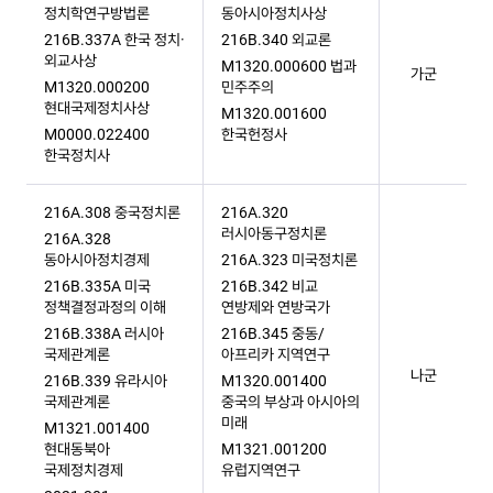
정치학연구방법론
동아시아정치사상
216B.337A 한국 정치·
216B.340 외교론
외교사상
M1320.000600 법과
가군
M1320.000200
민주주의
현대국제정치사상
M1320.001600
M0000.022400
한국헌정사
한국정치사
216A.308 중국정치론
216A.320
러시아동구정치론
216A.328
동아시아정치경제
216A.323 미국정치론
216B.335A 미국
216B.342 비교
정책결정과정의 이해
연방제와 연방국가
216B.338A 러시아
216B.345 중동/
국제관계론
아프리카 지역연구
나군
216B.339 유라시아
M1320.001400
국제관계론
중국의 부상과 아시아의
미래
M1321.001400
현대동북아
M1321.001200
국제정치경제
유럽지역연구