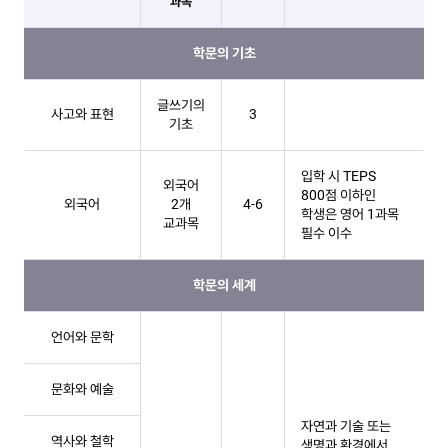
과목
교양이수(14학번 이후) 테이블
학문의 기초
글쓰기의
사고와 표현
3
기초
입학 시 TEPS
외국어
800점 이하인
외국어
2개
4-6
학생은 영어 1과목
교과목
필수 이수
학문의 세계
언어와 문학
문화와 예술
자연과 기술 또는
역사와 철학
생명과 환경에서