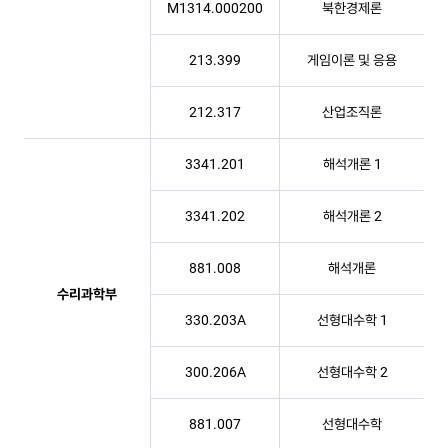
M1314.000200
북한경제론
213.399
게임이론 및 응용
212.317
산업조직론
3341.201
해석개론 1
3341.202
해석개론 2
881.008
해석개론
수리과학부
330.203A
선형대수학 1
300.206A
선형대수학 2
881.007
선형대수학