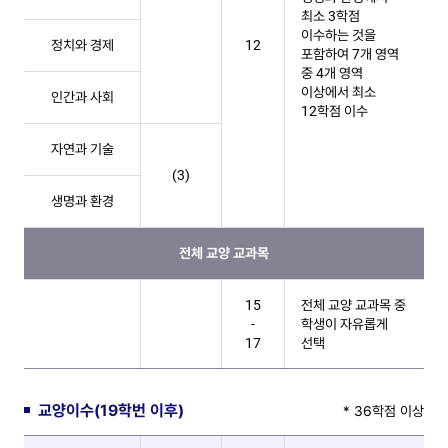
최소 3학점​
이수하는 것을
정치와 경제
12
포함하여 7개 영역
중 4개 영역​
이상에서 최소
인간과 사회
12학점 이수
자연과 기술
(3)
생명과 환경
전체 교양 교과목
15
전체 교양 교과목 중
-
학생이 자유롭게
17
선택
교양이수(19학번 이후)
* 36학점 이상