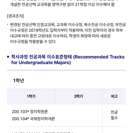
개설한 전공선택 교과목을 영역구분 없이 21학점 이상 이수해야 함
[경과조치]
변경된 전공선택 인정교과목, 교과목 이수규정, 복수전공 이수규정, 부전공
이수규정은 2018학년도 입학자부터 적용하며, 이전 입학자의 경우 학부
내규에 따라 종전 규정대로 이수하되, 학생의 희망에 따라 새로운
이수규정을 적용받을 수 있다.
학사과정 전공과목 이수표준형태 (Recommended Tracks
for Undergraduate Majors)
1학년
1학기
2학기
비고
학사과정 전공과목 이수표준형태 테이블
200.103* 정치학원론
전공
필수
200.104* 국제정치학개론