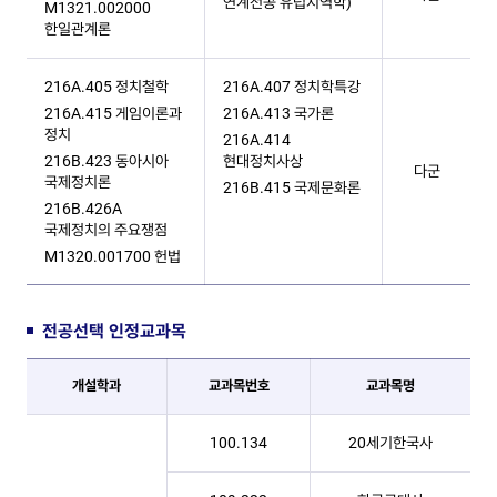
연계전공 유럽지역학)
M1321.002000
한일관계론
216A.405 정치철학
216A.407 정치학특강
216A.415 게임이론과
216A.413 국가론
정치
216A.414
216B.423 동아시아​
현대정치사상
다군
국제정치론
216B.415 국제문화론
216B.426A
국제정치의 주요쟁점
M1320.001700 헌법
전공선택 인정교과목
전공선택 인정교과목 테이블
개설학과
교과목번호
교과목명
100.134
20세기한국사