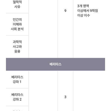
철학적
3개 영역
사유
9
이상에서 9학점
이상 이수
인간의
이해와
사회 분석
과학적
사고와
응용
베리타스
베리타스
강좌 1
베리타스
3
강좌 2