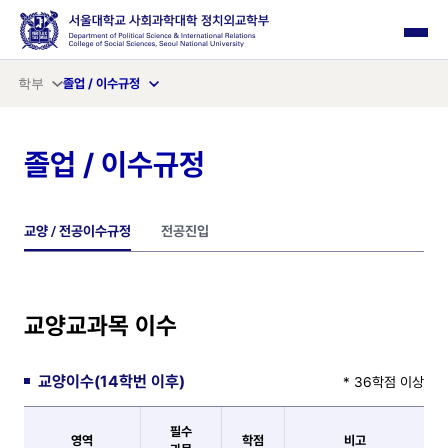
사이드 메뉴 열기
학부
졸업 / 이수규정
졸업 / 이수규정
교양 / 전공이수규정
전공진입
교양교과목 이수
교양이수(14학번 이후)
* 36학점 이상
필수
영역
학점
비고