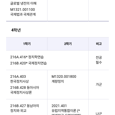
글로벌 냉전의 이해
M1321.001100
국제법과 국제관계
4학년
1학기
2학기
비고
216A.416* 정치학연습
전공
필수
216B.420* 국제정치연습
216A.403
M1320.001800
한국정치사상
계량정치
가군
216B.428 동아시아​
국제정치사상론
216B.427 동남아의
2021.401
정치와 외교
유럽지역통합이론 (*
나군