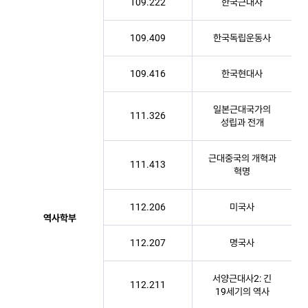
109.222
한국근대사
109.409
한국독립운동사
109.416
한국현대사
일본근대국가의
111.326
성립과 전개
근대중국의 개혁과
111.413
혁명
112.206
미국사
역사학부
112.207
명국사
서양근대사2: 긴
112.211
19세기의 역사