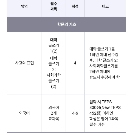
필수
영역
학점
비고
과목
교양이수(19학번 이후) 테이블
학문의 기초
대학
글쓰기
대학 글쓰기 1을
1(2)
1학년 이내 선수강
대학
후, 대학 글쓰기 2:
사고와 표현
4
글쓰기
사회과학글쓰기를
2:
2학년 이내에
사회과학
반드시 수강해야 함
글쓰기
(2)
입학 시 TEPS
외국어
800점(New TEPS
외국어
2개
4-6
452점) 이하인
교과목
학생은​ 영어 1과목
필수 이수