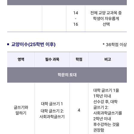
14
전체 교양 교과목 중
-
학생이 자유롭게
16
선택
교양이수(25학번 이후)
* 36학점 이상
영역
필수 과목
학점
비고
교양이수(25학번 이후) 테이블
학문의 토대
대학 글쓰기 1을
1학년 이내
선수강 후, 대학
대학 글쓰기 1
글쓰기와
글쓰기 2:
4
대학 글쓰기 2:
말하기
사회과학글쓰기를
사회과학글쓰기
2학년 이내
후수강하는 것을
권장함