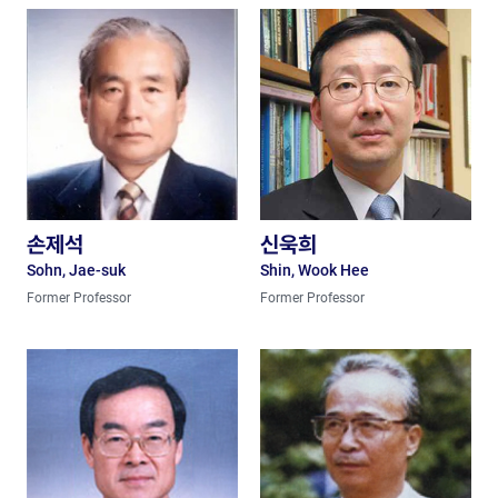
손제석
신욱희
Sohn, Jae-suk
Shin, Wook Hee
Former Professor​
Former Professor​