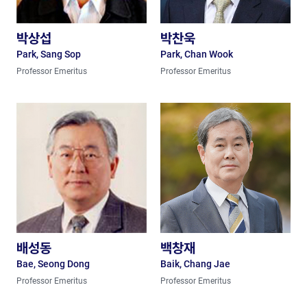
박상섭
박찬욱
Park, Sang Sop
Park, Chan Wook
Professor Emeritus
Professor Emeritus
배성동
백창재
Bae, Seong Dong
Baik, Chang Jae
Professor Emeritus
Professor Emeritus