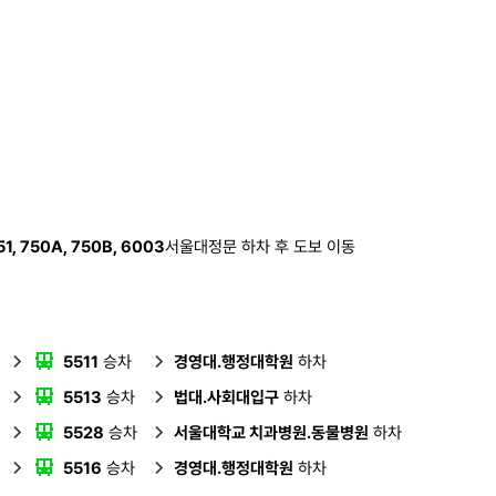
651, 750A, 750B, 6003
서울대정문 하차 후 도보 이동
5511
승차
경영대.행정대학원
하차
5513
승차
법대.사회대입구
하차
5528
승차
서울대학교 치과병원.동물병원
하차
5516
승차
경영대.행정대학원
하차