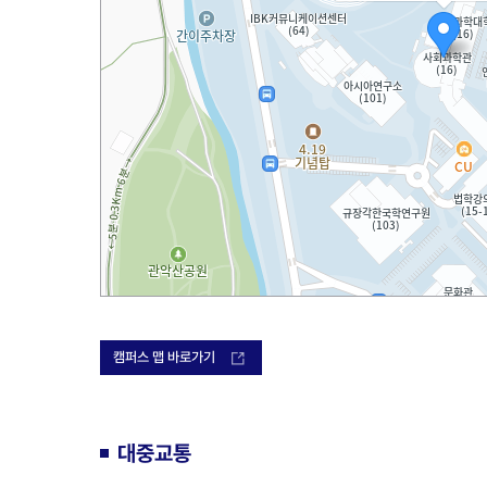
로드뷰
캠퍼스 맵 바로가기
길찾기
지도
크게
보기
대중교통