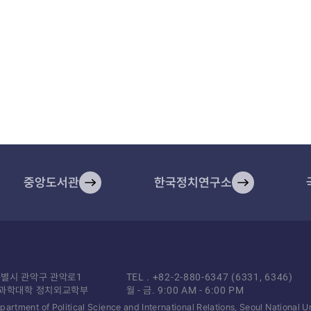
중앙도서관
한국정치연구소
울특별시 관악구 관악로1
TEL .
+82-2-880-6347
(6331, 6346)
과학대학 정치외교학부
월 - 금.
9:00 AM - 6:00 PM
artment of Political Science and International Relations, Seoul National Un