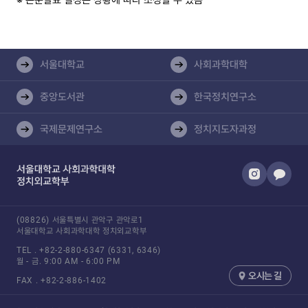
※ 논문발표 일정은 상황에 따라 조정할 수 있음
서울대학교
사회과학대학
중앙도서관
한국정치연구소
국제문제연구소
정치지도자과정​
(08826) 서울특별시 관악구 관악로1
서울대학교 사회과학대학 정치외교학부
TEL .
+82-2-880-6347
(6331, 6346)
월 - 금.
9:00 AM - 6:00 PM
오시는 길
FAX .
+82-2-886-1402