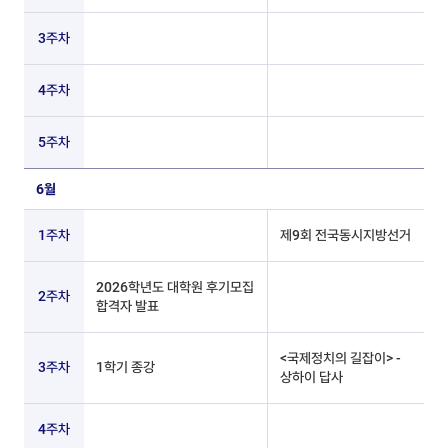
3주차
4주차
5주차
6월
1주차
제9회 전국동시지방선거
2026학년도 대학원 후기모집
2주차
합격자 발표
<국제정치의 길잡이> -
3주차
1학기 종강
상하이 답사
4주차