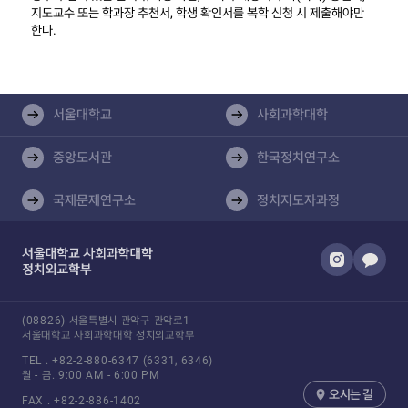
지도교수 또는 학과장 추천서, 학생 확인서를 복학 신청 시 제출해야만
한다.
서울대학교
사회과학대학
중앙도서관
한국정치연구소
국제문제연구소
정치지도자과정​
(08826) 서울특별시 관악구 관악로1
서울대학교 사회과학대학 정치외교학부
TEL .
+82-2-880-6347
(6331, 6346)
월 - 금.
9:00 AM - 6:00 PM
오시는 길
FAX .
+82-2-886-1402