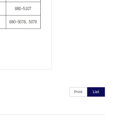
Print
List